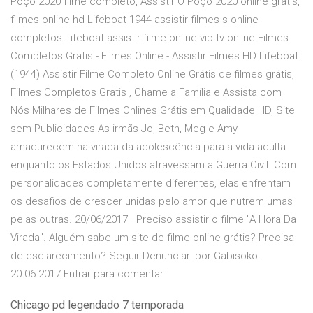
Poço 2020 filme completo, Assistir O Poço 2020 online gratis,
filmes online hd Lifeboat 1944 assistir filmes s online
completos Lifeboat assistir filme online vip tv online Filmes
Completos Gratis - Filmes Online - Assistir Filmes HD Lifeboat
(1944) Assistir Filme Completo Online Grátis de filmes grátis,
Filmes Completos Gratis , Chame a Família e Assista com
Nós Milhares de Filmes Onlines Grátis em Qualidade HD, Site
sem Publicidades As irmãs Jo, Beth, Meg e Amy
amadurecem na virada da adolescência para a vida adulta
enquanto os Estados Unidos atravessam a Guerra Civil. Com
personalidades completamente diferentes, elas enfrentam
os desafios de crescer unidas pelo amor que nutrem umas
pelas outras. 20/06/2017 · Preciso assistir o filme "A Hora Da
Virada". Alguém sabe um site de filme online grátis? Precisa
de esclarecimento? Seguir Denunciar! por Gabisokol
20.06.2017 Entrar para comentar
Chicago pd legendado 7 temporada