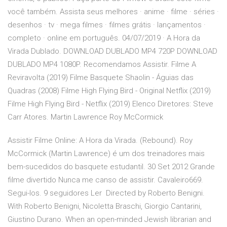
você também. Assista seus melhores · anime · filme · séries ·
desenhos · tv · mega filmes · filmes grátis · lançamentos ·
completo · online em português. 04/07/2019 · A Hora da
Virada Dublado. DOWNLOAD DUBLADO MP4 720P DOWNLOAD
DUBLADO MP4 1080P. Recomendamos Assistir. Filme A
Reviravolta (2019) Filme Basquete Shaolin - Águias das
Quadras (2008) Filme High Flying Bird - Original Netflix (2019)
Filme High Flying Bird - Netflix (2019) Elenco Diretores: Steve
Carr Atores. Martin Lawrence Roy McCormick
Assistir Filme Online: A Hora da Virada. (Rebound). Roy
McCormick (Martin Lawrence) é um dos treinadores mais
bem-sucedidos do basquete estudantil. 30 Set 2012 Grande
filme divertido Nunca me canso de assistir. Cavaleiro669.
Segui-los. 9 seguidores Ler Directed by Roberto Benigni.
With Roberto Benigni, Nicoletta Braschi, Giorgio Cantarini,
Giustino Durano. When an open-minded Jewish librarian and