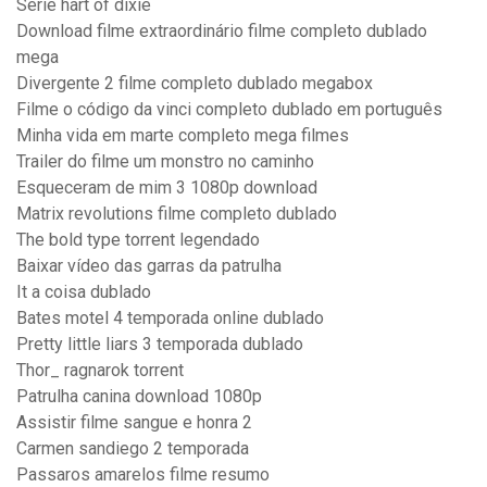
Serie hart of dixie
Download filme extraordinário filme completo dublado
mega
Divergente 2 filme completo dublado megabox
Filme o código da vinci completo dublado em português
Minha vida em marte completo mega filmes
Trailer do filme um monstro no caminho
Esqueceram de mim 3 1080p download
Matrix revolutions filme completo dublado
The bold type torrent legendado
Baixar vídeo das garras da patrulha
It a coisa dublado
Bates motel 4 temporada online dublado
Pretty little liars 3 temporada dublado
Thor_ ragnarok torrent
Patrulha canina download 1080p
Assistir filme sangue e honra 2
Carmen sandiego 2 temporada
Passaros amarelos filme resumo