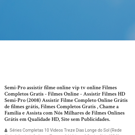
Semi-Pro assistir filme online vip tv online Filmes
Completos Gratis - Filmes Online - Assistir Filmes HD
Semi-Pro (2008) Assistir Filme Completo Online Grátis
de filmes grátis, Filmes Completos Gratis , Chame a
Família e Assista com Nós Milhares de Filmes Onlines
Grátis em Qualidade HD, Site sem Publicidades.
Séries Completas 10 Videos Treze Dias Longe do Sol (Rede