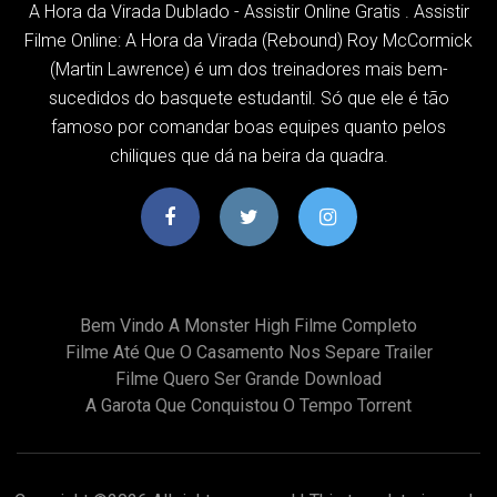
A Hora da Virada Dublado - Assistir Online Gratis . Assistir
Filme Online: A Hora da Virada (Rebound) Roy McCormick
(Martin Lawrence) é um dos treinadores mais bem-
sucedidos do basquete estudantil. Só que ele é tão
famoso por comandar boas equipes quanto pelos
chiliques que dá na beira da quadra.
Bem Vindo A Monster High Filme Completo
Filme Até Que O Casamento Nos Separe Trailer
Filme Quero Ser Grande Download
A Garota Que Conquistou O Tempo Torrent