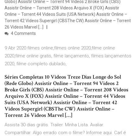
Globo) Assistir Online – Torrent 94 Videos 2 Broke Girls (CBS)
Assistir Online – Torrent 208 Videos Arquivo X (FOX) Assistir
Online – Torrent 44 Videos Suits (USA Network) Assistir Online –
Torrent 42 Videos Supergirl (CBSThe CW) Assistir Online – Torrent
26 Videos Marvel […]
4 Comments
9 Abr 2020 filmes online,filmes online 2020,filme online
2020,filme online gratis, filme lançamento, filmes lançamentos
2020, filme completo dublado,
Séries Completas 10 Videos Treze Dias Longe do Sol
(Rede Globo) Assistir Online – Torrent 94 Videos 2
Broke Girls (CBS) Assistir Online – Torrent 208 Videos
Arquivo X (FOX) Assistir Online – Torrent 44 Videos
Suits (USA Network) Assistir Online – Torrent 42
Videos Supergirl (CBSThe CW) Assistir Online –
Torrent 26 Videos Marvel […]
Assista 30 dias grátis. Trailer. Minha Lista. Avaliar.
Compartilhar. Algo errado com o filme? Informe aqui. Carl é