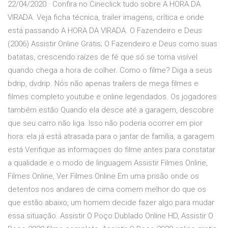
22/04/2020 · Confira no Cineclick tudo sobre A HORA DA
VIRADA. Veja ficha técnica, trailer imagens, crítica e onde
está passando A HORA DA VIRADA. O Fazendeiro e Deus
(2006) Assistir Online Grátis; O Fazendeiro e Deus como suas
batatas, crescendo raízes de fé que só se torna visível
quando chega a hora de colher. Como o filme? Diga a seus
bdrip, dvdrip. Nós não apenas trailers de mega filmes e
filmes completo youtube e online legendados. Os jogadores
também estão Quando ela desce até a garagem, descobre
que seu carro não liga. Isso não poderia ocorrer em pior
hora: ela já está atrasada para o jantar de família, a garagem
está Verifique as informaçoes do filme antes para constatar
a qualidade e o modo de linguagem Assistir Filmes Online,
Filmes Online, Ver Filmes Online Em uma prisão onde os
detentos nos andares de cima comem melhor do que os
que estão abaixo, um homem decide fazer algo para mudar
essa situação. Assistir O Poço Dublado Online HD, Assistir O