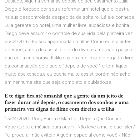
Dublado, Alguma semanas depois de seu casamento Julia,
Diego é forçado por seu a reformar um hotel que el destrui
na sua descontrolada despedida de solteiro. Lá ele conhece
Lu,a gerente do hotel, uma mulher livre, audaciosa e bonita.
Diego deve assumir o controle de sua vida pela primeira vez.
25/04/2016 · Eu sou apaixonada no filme Como eu era antes
de Você, antes de assisti ele eu li o livro e amei,cada página
que eu lia eu chorava Kkkk,mas eu amei muito,e eu ja li o livro
da continuação dele que o “depois de você ” e tbm fiquei
muito apaixonada,e eu queria muito assisti,porém não acho
em nenhuma site que seja completo e dublado,se
E te digo: fica até amanhã que a gente dá um jeito de
fazer durar até depois, o casamento dos sonhos e uma
primeira vez digna de filme com direito a trilha
15/04/2020 · Rony Barba e Mari Lu - Depois Que Conheci
Você (Letra e música para ouvir) - Não leve a mal o que falei /
Fui procurar, não evitei / Alguém especial como você / Não