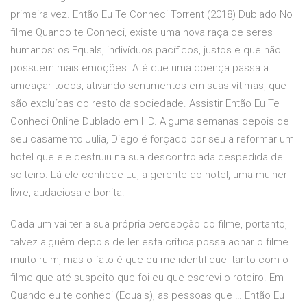
primeira vez. Então Eu Te Conheci Torrent (2018) Dublado No
filme Quando te Conheci, existe uma nova raça de seres
humanos: os Equals, indivíduos pacíficos, justos e que não
possuem mais emoções. Até que uma doença passa a
ameaçar todos, ativando sentimentos em suas vítimas, que
são excluídas do resto da sociedade. Assistir Então Eu Te
Conheci Online Dublado em HD. Alguma semanas depois de
seu casamento Julia, Diego é forçado por seu a reformar um
hotel que ele destruiu na sua descontrolada despedida de
solteiro. Lá ele conhece Lu, a gerente do hotel, uma mulher
livre, audaciosa e bonita.
Cada um vai ter a sua própria percepção do filme, portanto,
talvez alguém depois de ler esta crítica possa achar o filme
muito ruim, mas o fato é que eu me identifiquei tanto com o
filme que até suspeito que foi eu que escrevi o roteiro. Em
Quando eu te conheci (Equals), as pessoas que … Então Eu