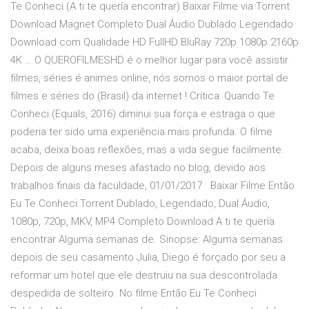
Te Conheci (A ti te quería encontrar) Baixar Filme via Torrent
Download Magnet Completo Dual Áudio Dublado Legendado
Download com Qualidade HD FullHD BluRay 720p 1080p 2160p
4K … O QUEROFILMESHD é o melhor lugar para você assistir
filmes, séries é animes online, nós somos o maior portal de
filmes e séries do (Brasil) da internet ! Crítica: Quando Te
Conheci (Equals, 2016) diminui sua força e estraga o que
poderia ter sido uma experiência mais profunda. O filme
acaba, deixa boas reflexões, mas a vida segue facilmente.
Depois de alguns meses afastado no blog, devido aos
trabalhos finais da faculdade, 01/01/2017 · Baixar Filme Então
Eu Te Conheci Torrent Dublado, Legendado, Dual Áudio,
1080p, 720p, MKV, MP4 Completo Download A ti te quería
encontrar Alguma semanas de. Sinopse: Alguma semanas
depois de seu casamento Julia, Diego é forçado por seu a
reformar um hotel que ele destruiu na sua descontrolada
despedida de solteiro. No filme Então Eu Te Conheci