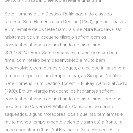
de Akira Kurasawa. O elenco estelar e uma trilha
Sete Homens e Um Destino. Refilmagem do clássico
faroeste Sete Homens e um Destino (1960), que por sua vez
é um remake de Os Sete Samurais, de Akira Kurosawa. Os
habitantes de um pequeno vilarejo sofrem com os
constantes ataques de um bando de pistoleiros.
25/04/2020 · Bom, Sete homens e um destino é um bom
filme, com roteiro bem desenvolvido e muito bem
desenvolvido, com ótimos diálogos, e uma boa trilha sonora
(embora depois de um tempo enjoa), as Sinopse: No filme
Sete Homens E um Destino Torrent – BluRay 720p Dual Áudio
(1960), Em um vilarejo mexicano, os habitantes sofrem
constantes ataques de um bando de pistoleiros liderados
pelo temido Calvera (Eli Wallach). Cansados de serem
saqueados, alguns moradores locais que não têm armas e
muito menos temperamento violento viajam até a fronteira,
onde encontram Chris (Yul Brynner) e Sete Homens E Um