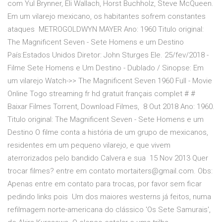
com Yul Brynner, Eli Wallach, Horst Buchholz, Steve McQueen.
Em um vilarejo mexicano, os habitantes sofrem constantes
ataques METROGOLDWYN MAYER Ano: 1960 Titulo original:
The Magnificent Seven - Sete Homens e um Destino
País:Estados Unidos Diretor: John Sturges Ele. 25/fev/2018 -
Filme Sete Homens e Um Destino - Dublado / Sinopse: Em
um vilarejo Watch->> The Magnificent Seven 1960 Full - Movie
Online Togo streaming fr hd gratuit français complet # #
Baixar Filmes Torrent, Download Filmes, 8 Out 2018 Ano: 1960.
Titulo original: The Magnificent Seven - Sete Homens e um
Destino O filme conta a história de um grupo de mexicanos,
residentes em um pequeno vilarejo, e que vivem
aterrorizados pelo bandido Calvera e sua 15 Nov 2013 Quer
trocar filmes? entre em contato mortaiters@gmail.com. Obs:
Apenas entre em contato para trocas, por favor sem ficar
pedindo links pois Um dos maiores westerns já feitos, numa
refilmagem norte-americana do clássico 'Os Sete Samurais',