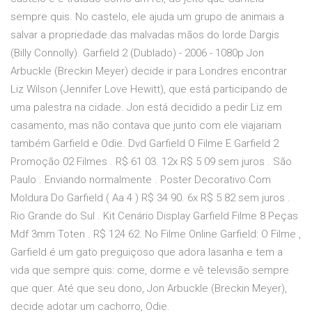
sempre quis. No castelo, ele ajuda um grupo de animais a
salvar a propriedade das malvadas mãos do lorde Dargis
(Billy Connolly). Garfield 2 (Dublado) - 2006 - 1080p Jon
Arbuckle (Breckin Meyer) decide ir para Londres encontrar
Liz Wilson (Jennifer Love Hewitt), que está participando de
uma palestra na cidade. Jon está decidido a pedir Liz em
casamento, mas não contava que junto com ele viajariam
também Garfield e Odie. Dvd Garfield O Filme E Garfield 2
Promoção 02 Filmes . R$ 61 03. 12x R$ 5 09 sem juros . São
Paulo . Enviando normalmente . Poster Decorativo Com
Moldura Do Garfield ( Aa 4 ) R$ 34 90. 6x R$ 5 82 sem juros .
Rio Grande do Sul . Kit Cenário Display Garfield Filme 8 Peças
Mdf 3mm Toten . R$ 124 62. No Filme Online Garfield: O Filme ,
Garfield é um gato preguiçoso que adora lasanha e tem a
vida que sempre quis: come, dorme e vê televisão sempre
que quer. Até que seu dono, Jon Arbuckle (Breckin Meyer),
decide adotar um cachorro, Odie.