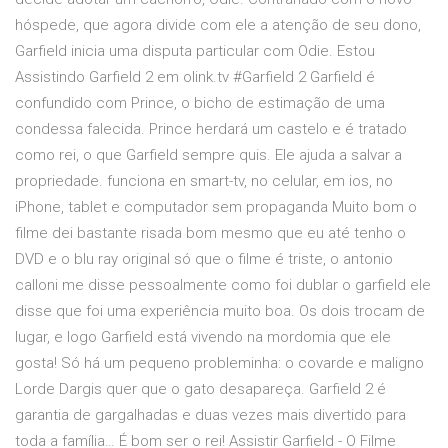
hóspede, que agora divide com ele a atenção de seu dono,
Garfield inicia uma disputa particular com Odie. Estou
Assistindo Garfield 2 em olink.tv #Garfield 2 Garfield é
confundido com Prince, o bicho de estimação de uma
condessa falecida. Prince herdará um castelo e é tratado
como rei, o que Garfield sempre quis. Ele ajuda a salvar a
propriedade. funciona en smart-tv, no celular, em ios, no
iPhone, tablet e computador sem propaganda Muito bom o
filme dei bastante risada bom mesmo que eu até tenho o
DVD e o blu ray original só que o filme é triste, o antonio
calloni me disse pessoalmente como foi dublar o garfield ele
disse que foi uma experiência muito boa. Os dois trocam de
lugar, e logo Garfield está vivendo na mordomia que ele
gosta! Só há um pequeno probleminha: o covarde e maligno
Lorde Dargis quer que o gato desapareça. Garfield 2 é
garantia de gargalhadas e duas vezes mais divertido para
toda a família… É bom ser o rei! Assistir Garfield - O Filme