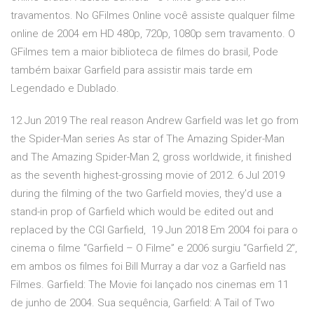
travamentos. No GFilmes Online você assiste qualquer filme
online de 2004 em HD 480p, 720p, 1080p sem travamento. O
GFilmes tem a maior biblioteca de filmes do brasil, Pode
também baixar Garfield para assistir mais tarde em
Legendado e Dublado.
12 Jun 2019 The real reason Andrew Garfield was let go from
the Spider-Man series As star of The Amazing Spider-Man
and The Amazing Spider-Man 2, gross worldwide, it finished
as the seventh highest-grossing movie of 2012. 6 Jul 2019
during the filming of the two Garfield movies, they'd use a
stand-in prop of Garfield which would be edited out and
replaced by the CGI Garfield, 19 Jun 2018 Em 2004 foi para o
cinema o filme “Garfield – O Filme” e 2006 surgiu “Garfield 2”,
em ambos os filmes foi Bill Murray a dar voz a Garfield nas
Filmes. Garfield: The Movie foi lançado nos cinemas em 11
de junho de 2004. Sua sequência, Garfield: A Tail of Two