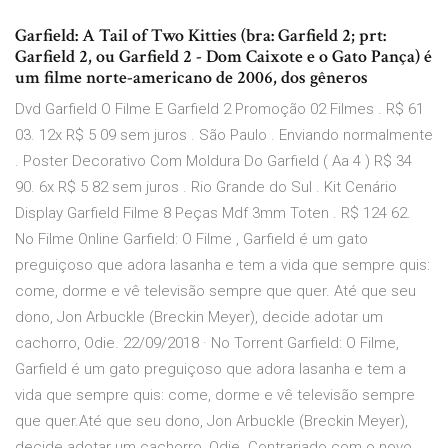
Garfield: A Tail of Two Kitties (bra: Garfield 2; prt:
Garfield 2, ou Garfield 2 - Dom Caixote e o Gato Pança) é
um filme norte-americano de 2006, dos gêneros
Dvd Garfield O Filme E Garfield 2 Promoção 02 Filmes . R$ 61
03. 12x R$ 5 09 sem juros . São Paulo . Enviando normalmente
. Poster Decorativo Com Moldura Do Garfield ( Aa 4 ) R$ 34
90. 6x R$ 5 82 sem juros . Rio Grande do Sul . Kit Cenário
Display Garfield Filme 8 Peças Mdf 3mm Toten . R$ 124 62.
No Filme Online Garfield: O Filme , Garfield é um gato
preguiçoso que adora lasanha e tem a vida que sempre quis:
come, dorme e vê televisão sempre que quer. Até que seu
dono, Jon Arbuckle (Breckin Meyer), decide adotar um
cachorro, Odie. 22/09/2018 · No Torrent Garfield: O Filme,
Garfield é um gato preguiçoso que adora lasanha e tem a
vida que sempre quis: come, dorme e vê televisão sempre
que quer.Até que seu dono, Jon Arbuckle (Breckin Meyer),
decide adotar um cachorro, Odie. Contrariado com o novo