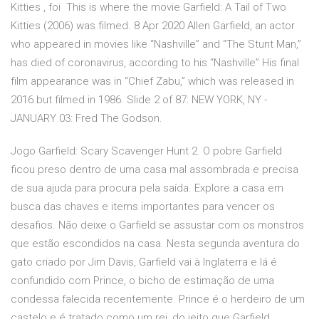
Kitties , foi This is where the movie Garfield: A Tail of Two
Kitties (2006) was filmed. 8 Apr 2020 Allen Garfield, an actor
who appeared in movies like “Nashville” and “The Stunt Man,”
has died of coronavirus, according to his “Nashville” His final
film appearance was in “Chief Zabu,” which was released in
2016 but filmed in 1986. Slide 2 of 87: NEW YORK, NY -
JANUARY 03: Fred The Godson.
Jogo Garfield: Scary Scavenger Hunt 2. O pobre Garfield
ficou preso dentro de uma casa mal assombrada e precisa
de sua ajuda para procura pela saída. Explore a casa em
busca das chaves e items importantes para vencer os
desafios. Não deixe o Garfield se assustar com os monstros
que estão escondidos na casa. Nesta segunda aventura do
gato criado por Jim Davis, Garfield vai à Inglaterra e lá é
confundido com Prince, o bicho de estimação de uma
condessa falecida recentemente. Prince é o herdeiro de um
castelo e é tratado como um rei, do jeito que Garfield