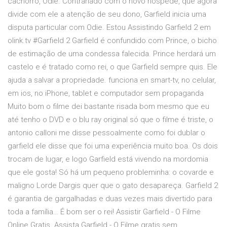
cachorro, Odie. Contrariado com o novo hóspede, que agora
divide com ele a atenção de seu dono, Garfield inicia uma
disputa particular com Odie. Estou Assistindo Garfield 2 em
olink.tv #Garfield 2 Garfield é confundido com Prince, o bicho
de estimação de uma condessa falecida. Prince herdará um
castelo e é tratado como rei, o que Garfield sempre quis. Ele
ajuda a salvar a propriedade. funciona en smart-tv, no celular,
em ios, no iPhone, tablet e computador sem propaganda
Muito bom o filme dei bastante risada bom mesmo que eu
até tenho o DVD e o blu ray original só que o filme é triste, o
antonio calloni me disse pessoalmente como foi dublar o
garfield ele disse que foi uma experiência muito boa. Os dois
trocam de lugar, e logo Garfield está vivendo na mordomia
que ele gosta! Só há um pequeno probleminha: o covarde e
maligno Lorde Dargis quer que o gato desapareça. Garfield 2
é garantia de gargalhadas e duas vezes mais divertido para
toda a família… É bom ser o rei! Assistir Garfield - O Filme
Online Gratis. Assista Garfield - O Filme gratis sem