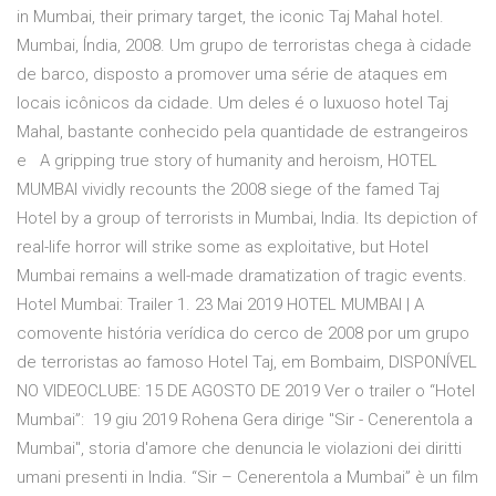
in Mumbai, their primary target, the iconic Taj Mahal hotel.
Mumbai, Índia, 2008. Um grupo de terroristas chega à cidade
de barco, disposto a promover uma série de ataques em
locais icônicos da cidade. Um deles é o luxuoso hotel Taj
Mahal, bastante conhecido pela quantidade de estrangeiros
e A gripping true story of humanity and heroism, HOTEL
MUMBAI vividly recounts the 2008 siege of the famed Taj
Hotel by a group of terrorists in Mumbai, India. Its depiction of
real-life horror will strike some as exploitative, but Hotel
Mumbai remains a well-made dramatization of tragic events.
Hotel Mumbai: Trailer 1. 23 Mai 2019 HOTEL MUMBAI | A
comovente história verídica do cerco de 2008 por um grupo
de terroristas ao famoso Hotel Taj, em Bombaim, DISPONÍVEL
NO VIDEOCLUBE: 15 DE AGOSTO DE 2019 Ver o trailer o “Hotel
Mumbai”: 19 giu 2019 Rohena Gera dirige "Sir - Cenerentola a
Mumbai", storia d'amore che denuncia le violazioni dei diritti
umani presenti in India. “Sir – Cenerentola a Mumbai” è un film