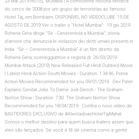
23 Mai 2019 HOTEL MUMBAI | A comovente história verídica
do cerco de 2008 por um grupo de terroristas ao famoso
Hotel Taj, em Bombaim, DISPONÍVEL NO VIDEOCLUBE: 15 DE
AGOSTO DE 2019 Ver o trailer o “Hotel Mumbai”: 19 giu 2019
Rohena Gera dirige "Sir - Cenerentola a Mumbai", storia
d'amore che denuncia le violazioni dei diritti umani presenti in
India. “Sir – Cenerentola a Mumbai” è un film diretto da
Rohena Gera, sceneggiatrice e regista di 26/03/2019 ·
Mumbai Attack (2019) New Released Full Hindi Dubbed Movie
| Latest Hindi Action South Movies - Duration: 1:34:46. Prime
Action Movies Recommended for you 09/01/2019 · Dev Patel
Explains Genital Joke To Dame Judi Dench - The Graham
Norton Show - Duration: 7:30. The Graham Norton Show
Recommended for you 18/04/2019 · Confira o novo vídeo de
BASTIDORES EXCLUSIVO de #AtentadoaoHotelTajMahal
Somos o melhor destino para quem busca trailers assim que
eles são lançados. Se você é fã de cinema como a gente