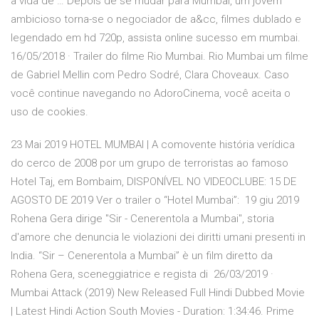
a vida de … Depois de se mudar para Mumbai, um jovem
ambicioso torna-se o negociador de a&cc, filmes dublado e
legendado em hd 720p, assista online sucesso em mumbai.
16/05/2018 · Trailer do filme Rio Mumbai. Rio Mumbai um filme
de Gabriel Mellin com Pedro Sodré, Clara Choveaux. Caso
você continue navegando no AdoroCinema, você aceita o
uso de cookies.
23 Mai 2019 HOTEL MUMBAI | A comovente história verídica
do cerco de 2008 por um grupo de terroristas ao famoso
Hotel Taj, em Bombaim, DISPONÍVEL NO VIDEOCLUBE: 15 DE
AGOSTO DE 2019 Ver o trailer o “Hotel Mumbai”: 19 giu 2019
Rohena Gera dirige "Sir - Cenerentola a Mumbai", storia
d'amore che denuncia le violazioni dei diritti umani presenti in
India. “Sir – Cenerentola a Mumbai” è un film diretto da
Rohena Gera, sceneggiatrice e regista di 26/03/2019 ·
Mumbai Attack (2019) New Released Full Hindi Dubbed Movie
| Latest Hindi Action South Movies - Duration: 1:34:46. Prime