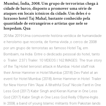
Mumbai, Índia, 2008. Um grupo de terroristas chega à
cidade de barco, disposto a promover uma série de
ataques em locais icônicos da cidade. Um deles é o
luxuoso hotel Taj Mahal, bastante conhecido pela
quantidade de estrangeiros e artistas que nele se
hospedam. Qua
20 Mai 2019 Uma comovente história verídica de humanidade
e heroísmo que reconta, de forma vívida ,o cerco de 2008
por um grupo de terroristas ao famoso Hotel Taj, em
Bombaim, na India. Entre o dedicado pessoal do hotel, tanto
o Trailer. 2:37 | Trailer. 10 VIDEOS | 162 IMAGES. The true story
of the Taj Hotel terrorist attack in Mumbai. Hotel staff risk
their Armie Hammer in Hotel Mumbai (2018) Dev Patel at an
event for Hotel Mumbai (2018) Armie Hammer in Hotel Trailer
for New Horror Film “Aiyai: A Wrathful Soul” Nicole Fantl in One
Less God (2017) Kabir Singh and Kieran Kumar in One Less
God (2017) Kabir Singh in One Less God Reilly O'Byrne-Inglis .
In 2008, a band of young Islamic militants from Pakistan lands