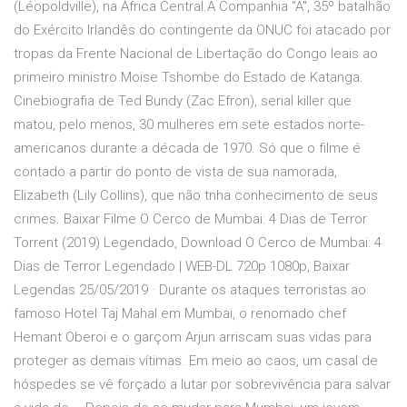
(Léopoldville), na África Central.A Companhia "A", 35º batalhão
do Exército Irlandês do contingente da ONUC foi atacado por
tropas da Frente Nacional de Libertação do Congo leais ao
primeiro ministro Moise Tshombe do Estado de Katanga.
Cinebiografia de Ted Bundy (Zac Efron), serial killer que
matou, pelo menos, 30 mulheres em sete estados norte-
americanos durante a década de 1970. Só que o filme é
contado a partir do ponto de vista de sua namorada,
Elizabeth (Lily Collins), que não tnha conhecimento de seus
crimes. Baixar Filme O Cerco de Mumbai: 4 Dias de Terror
Torrent (2019) Legendado, Download O Cerco de Mumbai: 4
Dias de Terror Legendado | WEB-DL 720p 1080p, Baixar
Legendas 25/05/2019 · Durante os ataques terroristas ao
famoso Hotel Taj Mahal em Mumbai, o renomado chef
Hemant Oberoi e o garçom Arjun arriscam suas vidas para
proteger as demais vítimas. Em meio ao caos, um casal de
hóspedes se vê forçado a lutar por sobrevivência para salvar