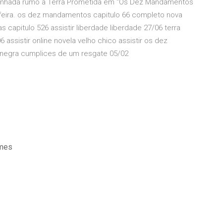
inhada rumo à Terra Prometida em “Os Dez Mandamentos
feira. os dez mandamentos capitulo 66 completo nova
s capitulo 526 assistir liberdade liberdade 27/06 terra
 assistir online novela velho chico assistir os dez
 negra cumplices de um resgate 05/02
lmes