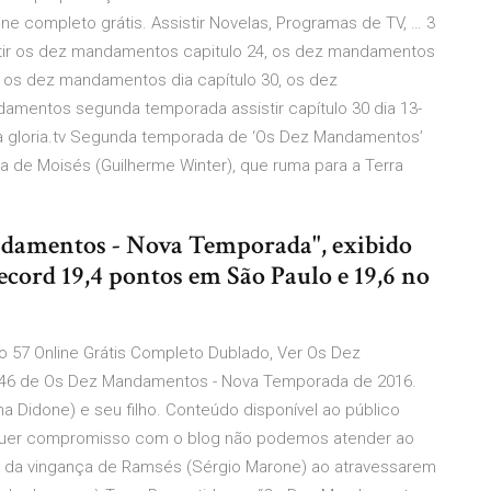
e completo grátis. Assistir Novelas, Programas de TV, … 3
istir os dez mandamentos capitulo 24, os dez mandamentos
 os dez mandamentos dia capítulo 30, os dez
entos segunda temporada assistir capítulo 30 dia 13-
 gloria.tv Segunda temporada de ‘Os Dez Mandamentos’
ia de Moisés (Guilherme Winter), que ruma para a Terra
ndamentos - Nova Temporada", exibido
Record 19,4 pontos em São Paulo e 19,6 no
o 57 Online Grátis Completo Dublado, Ver Os Dez
 46 de Os Dez Mandamentos - Nova Temporada de 2016.
a Didone) e seu filho. Conteúdo disponível ao público
lquer compromisso com o blog não podemos atender ao
m da vingança de Ramsés (Sérgio Marone) ao atravessarem