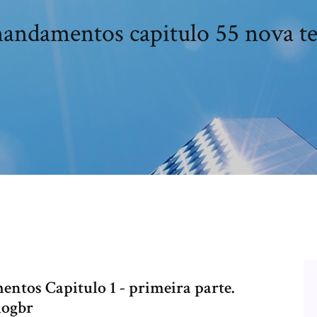
andamentos capitulo 55 nova 
os Capitulo 1 - primeira parte.
logbr