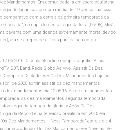
 Dez Mandamentos. Em comunicado, a emissora paulistana
 segundo lugar isolado com média de 19 pontos, na faixa
no comparativo com a estreia da primeira temporada da
porada”, no capítulo desta segunda-feira (06/06), Miriã
em uma caverna com uma doença extremamente mortal devido
er), ela se arrepende e Deus purifica seu corpo
06-2016 Capítulo 55 online completo grátis. Assistir
rdTV, SBT, Band, Rede Globo Ao Vivo. Assistir Os Dez
tis Completo Dublado, Ver Os Dez Mandamentos hoje ao
e abril de 2020 admin assistir os dez mandamentos
 os dez mandamentos dia 10-05-16, os dez mandamentos
 temporada, os dez mandamentos segunda temporada
amentos segunda temporada gloria.tv Após Os Dez
rgia da Record e na televisão brasileira em 2015 ela
a “Os Dez Mandamentos – Nova Temporada” estreia dia 4
uma superprodução. Os Dez MandamentosVer Novelas. Ver