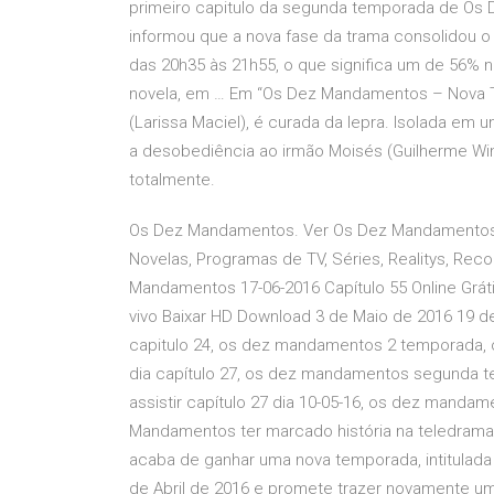
primeiro capitulo da segunda temporada de Os
informou que a nova fase da trama consolidou o
das 20h35 às 21h55, o que significa um de 56% 
novela, em … Em “Os Dez Mandamentos – Nova Tem
(Larissa Maciel), é curada da lepra. Isolada 
a desobediência ao irmão Moisés (Guilherme Wint
totalmente.
Os Dez Mandamentos. Ver Os Dez Mandamentos 17-
Novelas, Programas de TV, Séries, Realitys, Reco
Mandamentos 17-06-2016 Capítulo 55 Online Grá
vivo Baixar HD Download 3 de Maio de 2016 19 d
capitulo 24, os dez mandamentos 2 temporada,
dia capítulo 27, os dez mandamentos segunda
assistir capítulo 27 dia 10-05-16, os dez mand
Mandamentos ter marcado história na teledramatu
acaba de ganhar uma nova temporada, intitulad
de Abril de 2016 e promete trazer novamente 