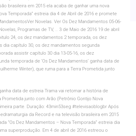
visão brasileira em 2015 ela acaba de ganhar uma nova
va Temporada” estreia dia 4 de Abril de 2016 e promete
MandamentosVer Novelas. Ver Os Dez Mandamentos 05-06-
r Novelas, Programas de TV, … 3 de Maio de 2016 19 de abril
itulo 24, os dez mandamentos 2 temporada, os dez
 dia capítulo 30, os dez mandamentos segunda
da assistir capítulo 30 dia 13-05-16, os dez
unda temporada de ‘Os Dez Mandamentos’ ganha data de
Guilherme Winter), que ruma para a Terra Prometida junto
ha data de estreia Trama vai retomar a história de
a Prometida junto com Arão (Petrônio Gontijo Nova
meira parte. Duração: 43min53seg #televisaoblogbr Após
edramaturgia da Record e na televisão brasileira em 2015
ulada “Os Dez Mandamentos – Nova Temporada” estreia dia
uma superprodução. Em 4 de abril de 2016 estreou o