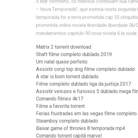
o Mar Vermelho, os hebreus continuam sua cam
– Nova Temporada”, que estreia nesta segunda-
temporada for a terra prometida cap 55 chiquitita
prometida online novela liberdade liberdade 06/06
mandamentos capitulo 90 nova novela 6 la viuda
Matrix 2 torrent download
Shaft filme completo dublado 2019
Um natal quase perfeito
Assistir corgi top dog filme completo dublado
A star is born torrent dublado
Filme completo dublado liga da justiça 2017
Assistir velozes e furiosos 5 dublado mega fi
Comando filmes 4k17
Filme a favorita torrent
Ferias frustradas em las vegas filme completo
Steamboy completo dublado
Baixar game of thrones 8 temporada mp4
Comando torrent capitã marvel