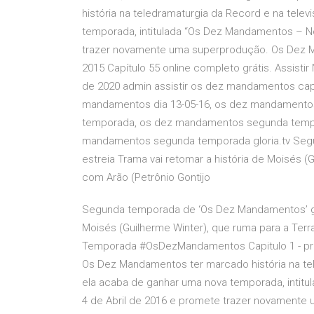
história na teledramaturgia da Record e na tele
temporada, intitulada “Os Dez Mandamentos – No
trazer novamente uma superprodução. Os Dez 
2015 Capítulo 55 online completo grátis. Assisti
de 2020 admin assistir os dez mandamentos cap
mandamentos dia 13-05-16, os dez mandamentos
temporada, os dez mandamentos segunda tempora
mandamentos segunda temporada gloria.tv Seg
estreia Trama vai retomar a história de Moisés (
com Arão (Petrônio Gontijo
Segunda temporada de ‘Os Dez Mandamentos’ gan
Moisés (Guilherme Winter), que ruma para a Terr
Temporada #OsDezMandamentos Capitulo 1 - pri
Os Dez Mandamentos ter marcado história na tel
ela acaba de ganhar uma nova temporada, intit
4 de Abril de 2016 e promete trazer novamente 