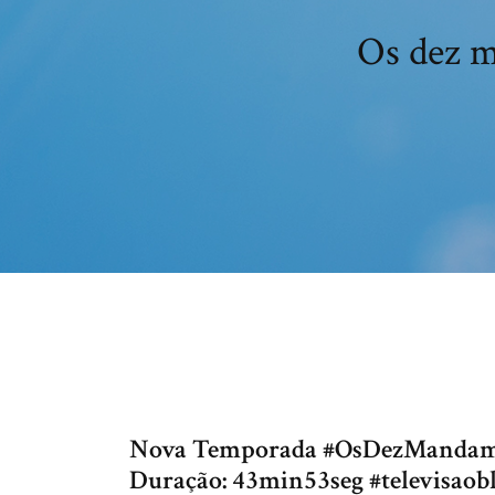
Os dez m
Nova Temporada #OsDezMandament
Duração: 43min53seg #televisaob