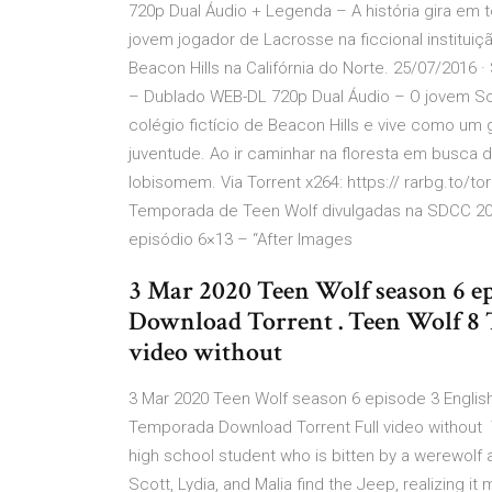
720p Dual Áudio + Legenda – A história gira em 
jovem jogador de Lacrosse na ficcional instituiç
Beacon Hills na Califórnia do Norte. 25/07/2016 
– Dublado WEB-DL 720p Dual Áudio – O jovem Sco
colégio fictício de Beacon Hills e vive como u
juventude. Ao ir caminhar na floresta em busca
lobisomem. Via Torrent x264: https:// rarbg.to/t
Temporada de Teen Wolf divulgadas na SDCC 2016
episódio 6×13 – “After Images
3 Mar 2020 Teen Wolf season 6 ep
Download Torrent . Teen Wolf 8
video without
3 Mar 2020 Teen Wolf season 6 episode 3 Englis
Temporada Download Torrent Full video without T
high school student who is bitten by a werewolf 
Scott, Lydia, and Malia find the Jeep, realizing i