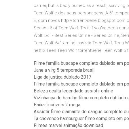
barrier, but is badly burned as a result, survivin
Teen Wolf e dos seus personagens, A 5° tempor
E, com novos http://torrent-serie.blogspot.com.br
Season 6 of Teen Wolf. Try it if you've been consid
Wolf: 6x1 - Best Séries Online - Séries Online, Sé
Teen Wolf: 6x1 em hd, assistir Teen Wolf: Teen Wo
netflix Teen Teen Wolf torrentSerie Teen Wolf 
Filme familia buscape completo dublado em p
Jane a virg 5 temporada brasil
Liga da justiça dublado 2017
Filme familia buscape completo dublado em p
Beleza oculta legendado assistir online
Vizinhança do barulho filme completo dublado
Baixar incriveis 2 mega
Assistir filme diamante de sangue completo d
Ta chovendo hamburguer filme completo em por
Filmes marvel animação download