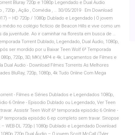
rrent Bluray 720p e 1080p Legendado e Dual Audio
 , 720p , Ação , Comédia , … 30/05/2019 · Em Download
17) – HD 720p / 1080p Dublado e Legendado | O jovem
o médio no colégio fictício de Beacon Hills e vive como um
da juventude. Ao ir caminhar na floresta em busca de …
Temporada Torrent Dublado, Legendado, Dual Áudio, 1080p,
pós ser mordido por u Baixar Teen Wolf 6ª Temporada
 1080p, 720p, 3D, MKV, MP4 e 4k. Lançamentos de Filmes e
a Dual Audio - Download Filmes Torrents As Melhores
ades BluRay, 720p, 1080p, 4k Tudo Online Com Mega
torrent - Filmes e Séries Dublados e Legendados 1080p,
ódio 6 Online - Episodio Dublado ou Legendado, Ver Teen
avar. Assistir Teen Wolf 6ª temporada episódio 6 Online -
6ª temporada episódio 6 ep completo sem travar. Sinopse
nt – WEB-DL 720p | 1080p Dublado e Legendado Download
 1080p 720p Dual Áudio – O jovem Scott McCall (Tyler