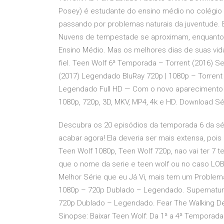
Posey) é estudante do ensino médio no colégio 
passando por problemas naturais da juventude.
Nuvens de tempestade se aproximam, enquanto 
Ensino Médio. Mas os melhores dias de suas vi
fiel. Teen Wolf 6ª Temporada – Torrent (2016) Se
(2017) Legendado BluRay 720p | 1080p – Torrent 
Legendado Full HD — Com o novo aparecimento d
1080p, 720p, 3D, MKV, MP4, 4k e HD. Download Sér
Descubra os 20 episódios da temporada 6 da séri
acabar agora! Ela deveria ser mais extensa, poi
Teen Wolf 1080p, Teen Wolf 720p, nao vai ter 7
que o nome da serie e teen wolf ou no caso LO
Melhor Série que eu Já Vi, mais tem um Problem
1080p – 720p Dublado – Legendado. Supernatura
720p Dublado – Legendado. Fear The Walking Dea
Sinopse: Baixar Teen Wolf: Da 1ª a 4ª Temporada