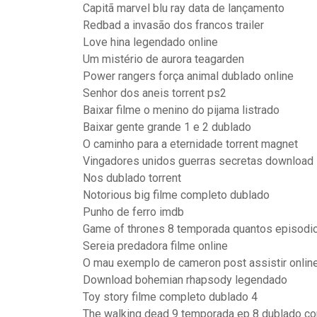
Capitã marvel blu ray data de lançamento
Redbad a invasão dos francos trailer
Love hina legendado online
Um mistério de aurora teagarden
Power rangers força animal dublado online
Senhor dos aneis torrent ps2
Baixar filme o menino do pijama listrado
Baixar gente grande 1 e 2 dublado
O caminho para a eternidade torrent magnet
Vingadores unidos guerras secretas download
Nos dublado torrent
Notorious big filme completo dublado
Punho de ferro imdb
Game of thrones 8 temporada quantos episodi
Sereia predadora filme online
O mau exemplo de cameron post assistir onlin
Download bohemian rhapsody legendado
Toy story filme completo dublado 4
The walking dead 9 temporada ep 8 dublado c