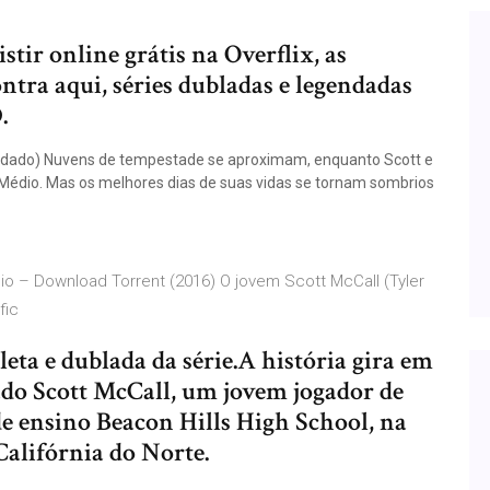
tir online grátis na Overflix, as
ntra aqui, séries dubladas e legendadas
.
ndado) Nuvens de tempestade se aproximam, enquanto Scott e
Médio. Mas os melhores dias de suas vidas se tornam sombrios
o – Download Torrent (2016) O jovem Scott McCall (Tyler
fic
ta e dublada da série.A história gira em
do Scott McCall, um jovem jogador de
 de ensino Beacon Hills High School, na
 Califórnia do Norte.