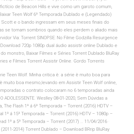
fictício de Beacon Hills e vive como um garoto comum,
 Baixar Teen Wolf 6ª Temporada Dublado e (Legendado)
Scott e o bando ingressam em seus meses finais do
das se tornam sombrios quando eles perdem o aliado mais
rvidor Via: Torrent SINOPSE: No Filme Godzilla Resurgence
Download 720p 1080p dual áudio assistir online Dublado e
o monstro, Baixar Filmes e Séries Torrent Dublado BluRay
ies e Filmes Torrent Assistir Online. Gordo Torrents
e Teen Wolf. Minha critica è: a série è muito boa para
s è muito boa mesmo,levando em Assistir Teen Wolf online,
 temporadas o contrato colocaram no 6 temporadas ainda
BO ADOLESSENTE. Weslley 08-01-2020, Sem Dúvidas a
a, The Flash 1ª á 6ª Temporada – Torrent (2016) HDTV –
l 1ª á 15ª Temporada – Torrent (2016) HDTV – 1080p –
d 1ª a 5ª Temporada – Torrent (2017) … 11/04/2016 ·
 (2011-2014) Torrent Dublado – Download BRrip BluRay