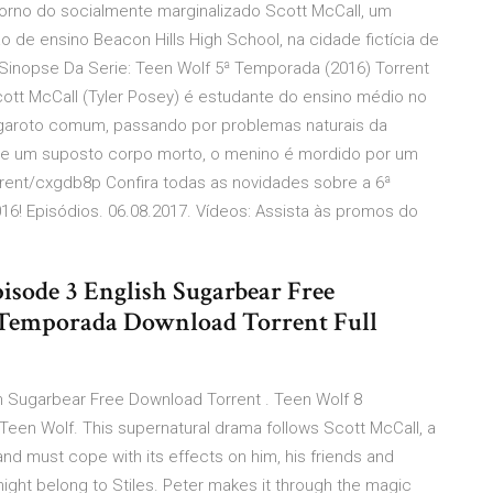
torno do socialmente marginalizado Scott McCall, um
ão de ensino Beacon Hills High School, na cidade fictícia de
· Sinopse Da Serie: Teen Wolf 5ª Temporada (2016) Torrent
tt McCall (Tyler Posey) é estudante do ensino médio no
m garoto comum, passando por problemas naturais da
 de um suposto corpo morto, o menino é mordido por um
orrent/cxgdb8p Confira todas as novidades sobre a 6ª
! Episódios. 06.08.2017. Vídeos: Assista às promos do
isode 3 English Sugarbear Free
 Temporada Download Torrent Full
h Sugarbear Free Download Torrent . Teen Wolf 8
een Wolf. This supernatural drama follows Scott McCall, a
and must cope with its effects on him, his friends and
t might belong to Stiles. Peter makes it through the magic