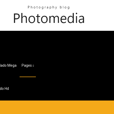
blado Mega
Pages
ado Hd