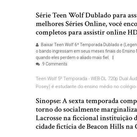
Série Teen Wolf Dublado para assis
melhores Séries Online, você enco
completos para assistir online HD
Baixar Teen Wolf 6ª Temporada Dublado e (Lege
o bando ingressam em seus meses finais do Ensino 
quando eles perdem o aliado mais fiel.
9 Comments
Teen Wolf 5ª Temporada - WEB-DL 720p Dual Áudi
Posey) é estudante do ensino médio no colégio 
Sinopse: A sexta temporada comple
torno do socialmente marginaliza
Lacrosse na ficcional instituição
cidade fictícia de Beacon Hills na