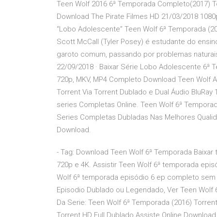
Teen Wolf 2016 6ª Temporada Completo(2017) To
Download The Pirate Filmes HD 21/03/2018 1080p
“Lobo Adolescente” Teen Wolf 6ª Temporada (20
Scott McCall (Tyler Posey) é estudante do ensin
garoto comum, passando por problemas naturais 
22/09/2018 · Baixar Série Lobo Adolescente 6ª 
720p, MKV, MP4 Completo Download Teen Wolf A
Torrent Via Torrent Dublado e Dual Áudio BluRay
series Completas Online. Teen Wolf 6ª Temporad
Series Completas Dubladas Nas Melhores Qualid
Download.
- Tag: Download Teen Wolf 6ª Temporada Baixar 
720p e 4K. Assistir Teen Wolf 6ª temporada epis
Wolf 6ª temporada episódio 6 ep completo sem tr
Episodio Dublado ou Legendado, Ver Teen Wolf 
Da Serie: Teen Wolf 6ª Temporada (2016) Torre
Torrent HD Full Dublado Assiste Online Download