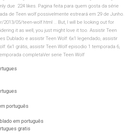
g only due 224 likes. Pagina feita para quem gosta da série
ada de Teen wolf possivelmente estreará em 29 de Junho.
/2013/05/teen-wolf.html … But, I will be looking out for
ering it as well, you just might love it too. Assistir Teen
ries Dublado e assistir Teen Wolf: 6x1 legendado, assistir
lf: 6x1 grátis, assistir Teen Wolf episodio 1 temporada 6,
6 temporada completaVer serie Teen Wolf
ortugues
ortugues
 em português
ublado em português
tugues gratis